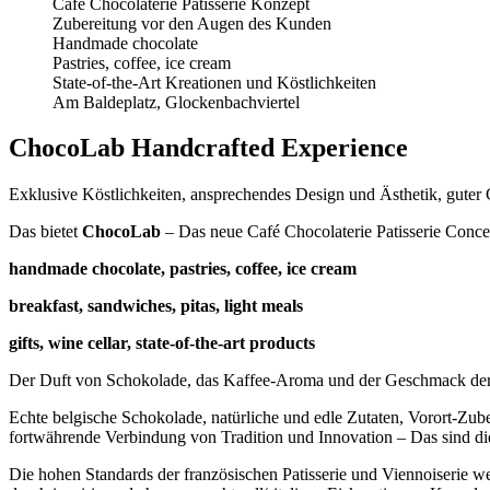
Café Chocolaterie Patisserie Konzept
Zubereitung vor den Augen des Kunden
Handmade chocolate
Pastries, coffee, ice cream
State-of-the-Art Kreationen und Köstlichkeiten
Am Baldeplatz, Glockenbachviertel
ChocoLab Handcrafted Experience
Exklusive Köstlichkeiten, ansprechendes Design und Ästhetik, guter
Das bietet
ChocoLab
– Das neue Café Chocolaterie Patisserie Conc
handmade chocolate, pastries, coffee, ice cream
breakfast, sandwiches, pitas, light meals
gifts, wine cellar, state-of-the-art products
Der Duft von Schokolade, das Kaffee-Aroma und der Geschmack der P
Echte belgische Schokolade, natürliche und edle Zutaten, Vorort-Zub
fortwährende Verbindung von Tradition und Innovation – Das sind 
Die hohen Standards der französischen Patisserie und Viennoiserie w